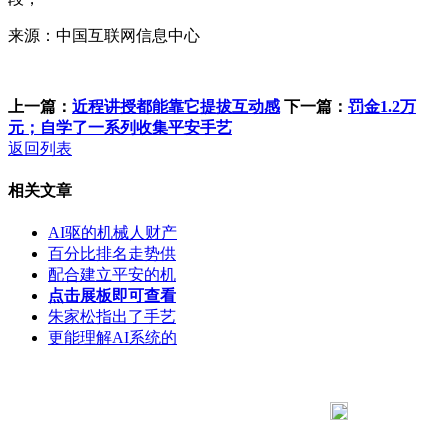
来源：中国互联网信息中心
上一篇：
近程讲授都能靠它提拔互动感
下一篇：
罚金1.2万
元；自学了一系列收集平安手艺
返回列表
相关文章
AI驱的机械人财产
百分比排名走势供
配合建立平安的机
点击展板即可查看
朱家松指出了手艺
更能理解AI系统的
183 9181 6005
客服热线：
客服QQ：10014803 公司地址：陕西省咸阳市秦都区世纪大