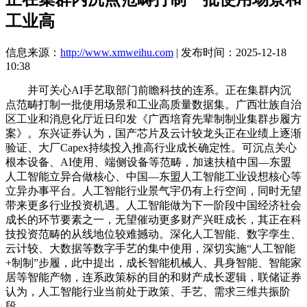
工业高
信息来源：
http://www.xmweihu.com
| 发布时间：2025-12-18
10:38
并可关心AI手艺取部门前瞻科技的连系。正在集群内沉
点范畴打制一批使用场景和工业高质量数据集。广西壮族自治
区工业和消息化厅近日印发《广西培育先辈制制业集群步履方
案》。东兴证券认为，国产芯片及云计较龙头正在业绩上逐渐
验证、大厂Capex持续投入推高行业成长确定性。可沉点关心
根本设备、AI使用、端侧设备等范畴，加速扶植中国—东盟
人工智能立异合做核心、中国—东盟人工智能工业设想核心等
立异办事平台。人工智能行业景气宇仍有上行空间，同时无望
带来更多行业投资机遇。人工智能做为下一阶段中国经济社会
成长的环节要素之一，无望催动更多财产兴旺成长，其正在科
技投资范畴的从线地位较难撼动。深化人工智能、数字孪生、
云计较、大数据等数字手艺的集中使用，深切实施“人工智能
+制制”步履，此中提出，成长智能机械人、具身智能、智能家
居等智能产物，连系政策标的目的和财产成长逻辑，联储证券
认为，人工智能行业当前处于政策、手艺、需求三维共振阶
段，