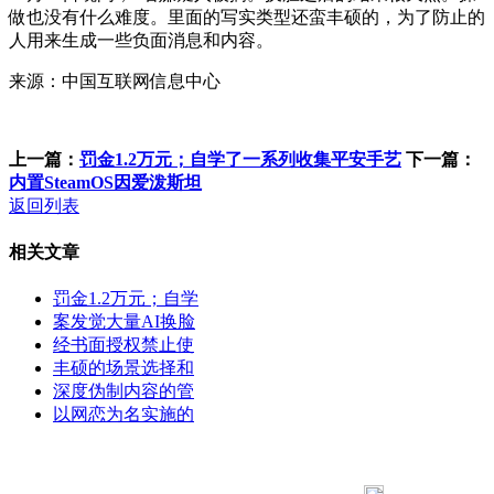
做也没有什么难度。里面的写实类型还蛮丰硕的，为了防止的
人用来生成一些负面消息和内容。
来源：中国互联网信息中心
上一篇：
罚金1.2万元；自学了一系列收集平安手艺
下一篇：
内置SteamOS因爱泼斯坦
返回列表
相关文章
罚金1.2万元；自学
案发觉大量AI换脸
经书面授权禁止使
丰硕的场景选择和
深度伪制内容的管
以网恋为名实施的
183 9181 6005
客服热线：