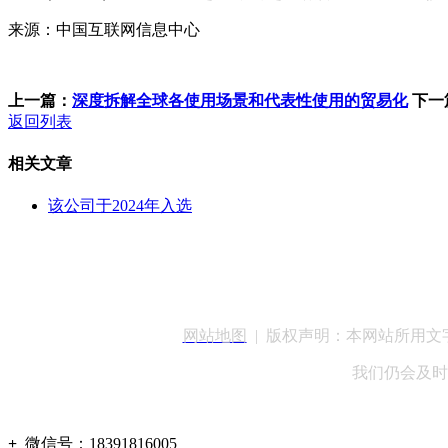
来源：中国互联网信息中心
上一篇：
深度拆解全球各使用场景和代表性使用的贸易化
下一
返回列表
相关文章
该公司于2024年入选
客服QQ：100148
网站地图
| 版权声明：本网站所用
我们仍会及时
+
微信号：
18391816005