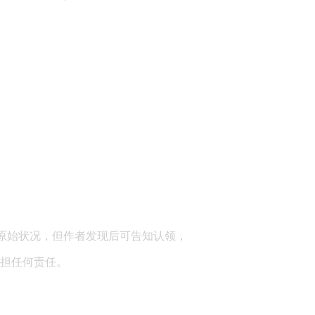
顾问：陕西润丰律师事务所
原始状况，但作者发现后可告知认领，
担任何责任。