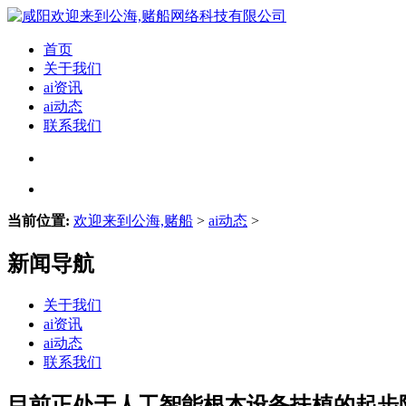
首页
关于我们
ai资讯
ai动态
联系我们
当前位置:
欢迎来到公海,赌船
>
ai动态
>
新闻导航
关于我们
ai资讯
ai动态
联系我们
目前正处于人工智能根本设备扶植的起步