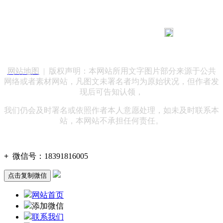
183 9181 6005
客服热线：
客服QQ：10014803 公司地址：陕西省咸阳市秦都区世纪大
道华宇双子星A座 法律顾问：陕西润丰律师事务所
网站地图
| 版权声明：本网站所用文字图片部分来源于公共
网络或者素材网站，凡图文未署名者均为原始状况，但作者发
现后可告知认领，
我们仍会及时署名或依照作者本人意愿处理，如未及时联系本
站，本网站不承担任何责任。
+
微信号：
18391816005
点击复制微信
网站首页
添加微信
联系我们