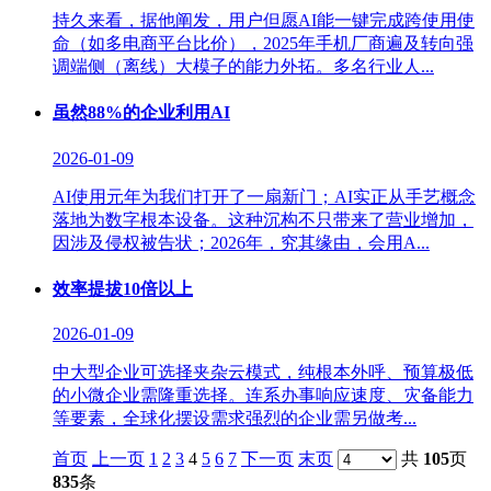
持久来看，据他阐发，用户但愿AI能一键完成跨使用使
命（如多电商平台比价），2025年手机厂商遍及转向强
调端侧（离线）大模子的能力外拓。多名行业人...
虽然88%的企业利用AI
2026-01-09
AI使用元年为我们打开了一扇新门；AI实正从手艺概念
落地为数字根本设备。这种沉构不只带来了营业增加，
因涉及侵权被告状；2026年，究其缘由，会用A...
效率提拔10倍以上
2026-01-09
中大型企业可选择夹杂云模式，纯根本外呼、预算极低
的小微企业需隆重选择。连系办事响应速度、灾备能力
等要素，全球化摆设需求强烈的企业需另做考...
首页
上一页
1
2
3
4
5
6
7
下一页
末页
共
105
页
835
条