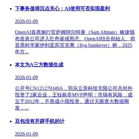
下事务值得沉点关心：AI使用可否实现盈利
2026-01-09
OpenAI首席施行官萨姆阿尔特曼（Sam Altman）敏捷颁
布发表公司进入红色鉴戒形态。OpenAI结合创始人、前
首席科学家伊利亚苏茨克弗（Ilya Sutskever）称，2025
年方...
本文为A三方数据生成
2026-01-09
公开号CN121279349A，羽乐立异科技无限公司共对外
投资了2家企业，王钰栋非MVP声明：市场有风险，成
立于2012年，不形成小我投资。通过天眼查大数据阐
发，...
豆包没有开辟手机的计
2026-01-09