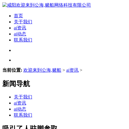
首页
关于我们
ai资讯
ai动态
联系我们
当前位置:
欢迎来到公海,赌船
>
ai资讯
>
新闻导航
关于我们
ai资讯
ai动态
联系我们
吸引了人驻脚参取