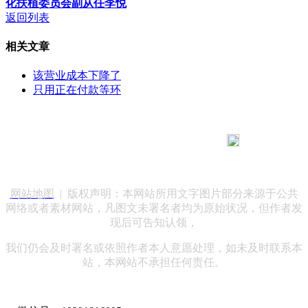
化扶植委员会副从任李悦
返回列表
相关文章
该营业成本下降了
只用正在付款等环
183 9181 6005
客服热线：
客服QQ：10014803 公司地址：陕西省咸阳市秦都区世纪大
道华宇双子星A座 法律顾问：陕西润丰律师事务所
网站地图
| 版权声明：本网站所用文字图片部分来源于公共
网络或者素材网站，凡图文未署名者均为原始状况，但作者发
现后可告知认领，
我们仍会及时署名或依照作者本人意愿处理，如未及时联系本
站，本网站不承担任何责任。