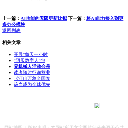
上一篇：
AI功能的无限更新比拟
下一篇：
将AI能力接入到更
多办公模块
返回列表
相关文章
开展“每天一小时
“阿贝数字人”包
界机械人活动会是
读者随时征询营业
《江山万象全国卷
该当成为全球优先
183 9181 6005
客服热线：
客服QQ：10014803 公司地址：陕西省咸阳市秦都区世纪大
道华宇双子星A座 法律顾问：陕西润丰律师事务所
网站地图
| 版权声明：本网站所用文字图片部分来源于公共