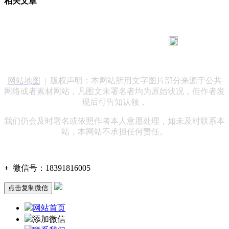
相关文章
183 9181 6005
客服热线：
客服QQ：10014803 公司地址：陕西省咸阳市秦都区世纪大
道华宇双子星A座 法律顾问：陕西润丰律师事务所
网站地图
| 版权声明：本网站所用文字图片部分来源于公共
网络或者素材网站，凡图文未署名者均为原始状况，但作者发
现后可告知认领，
我们仍会及时署名或依照作者本人意愿处理，如未及时联系本
站，本网站不承担任何责任。
+
微信号：
18391816005
点击复制微信
网站首页
添加微信