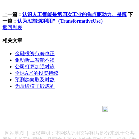
上一篇：
认识人工智能是第四次工业的焦点驱动力、是博
下
一篇：
认为AI锻炼利用”（TransformativeUse）
返回列表
相关文章
金融投资范畴也正
驱动听工智能不竭
公司打算加强对该
全球A术的投资持续
预测趋向取及时数
为后续模子锻炼的
183 9181 6005
客服热线：
客服QQ：10014803 公司地址：陕西省咸阳市秦都区世纪大
道华宇双子星A座 法律顾问：陕西润丰律师事务所
网站地图
| 版权声明：本网站所用文字图片部分来源于公共