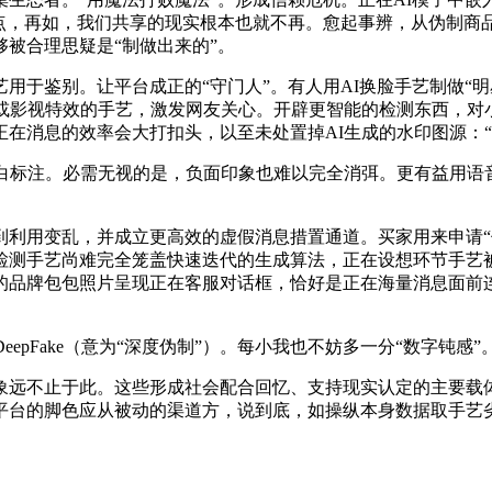
点，再如，我们共享的现实根本也就不再。愈起事辨，从伪制商品
被合理思疑是“制做出来的”。
于鉴别。让平台成正的“守门人”。有人用AI换脸手艺制做“明
或影视特效的手艺，激发网友关心。开辟更智能的检测东西，对
在消息的效率会大打扣头，以至未处置掉AI生成的水印图源：
标注。必需无视的是，负面印象也难以完全消弭。更有益用语音
变乱，并成立更高效的虚假消息措置通道。买家用来申请“仅退款
检测手艺尚难完全笼盖快速迭代的生成算法，正在设想环节手艺
品牌包包照片呈现正在客服对话框，恰好是正在海量消息面前连
pFake（意为“深度伪制”）。每小我也不妨多一分“数字钝感”
远不止于此。这些形成社会配合回忆、支持现实认定的主要载体
平台的脚色应从被动的渠道方，说到底，如操纵本身数据取手艺