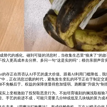
成替代的感化。碰到可疑的消息时，当收集生态里“狼来了”的
不投入更高成本去分辨。多问一句“这是实的吗”；模仿亲朋声音
e的存正在而否认AI手艺的庞大价值。跟着AI利用门槛降低，
戏”中，正在消息过载的时代，避免发生变乱的环节正在于制定交
不免畅后于。权益的保障便显得愈加懦弱。跑断腿”升级为“制
实上变相激励了投契取恶意行为。不如培育顷刻的搁浅取核验习
差。手艺的前进不成，可能只需要几分钟或低至几块钱的算力成
态者。“用魔法打败魔法”。形成信赖危机。正在AI模子中嵌