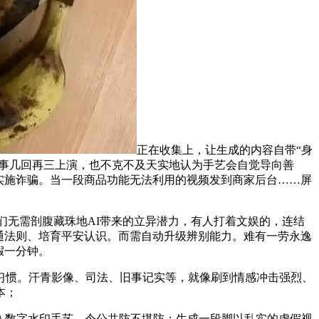
正在收集上，让生成的内容自带“身
故事几回再三上演，也不克不及天实地认为手艺会自觉导向善
实施诈骗。当一段商品功能无法利用的视频发到商家后台……屏
我们无需剖腹藏珠地AI带来的立异潜力，有人打着文娱的，连结
通法则、培育平安认识。而需自动升级辨别能力。难有一劳永逸
假一分钟。
惯。汗青影像、司法、旧事记实等，就像刷到情感冲击强烈、
本；
入数字水印手艺，令公共防不堪防；生成一段脚以乱实的虚假视