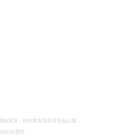
顾问：陕西润丰律师事务所
原始状况，但作者发现后可告知认领，
担任何责任。