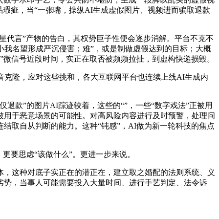
瑕疵，当“一张嘴，操纵AI生成虚假图片、视频进而骗取退款
星代言”产物的告白，其权势巨子性便会逐步消解。平台不克不
小我名望形成严沉侵害；难”，或是制做虚假达到的目标；大概
“”微信号近段时间，实正在取否被频频拉扯，到虚构快递损毁。
克隆，应对这些挑和，各大互联网平台也连续上线AI生成内
”的图片AI踪迹较着，这些的“”，一些“数字戏法”正被用
被用于恶意场景的可能性。对高风险内容进行及时预警，处理问
结取自从判断的能力。这种“钝感”，AI做为新一轮科技的焦点
。更要思虑“该做什么”。更进一步来说。
，这种对底子实正在的潜正在，建立取之婚配的法则系统、义
劣势，当事人可能需要投入大量时间、进行手艺判定、法令诉