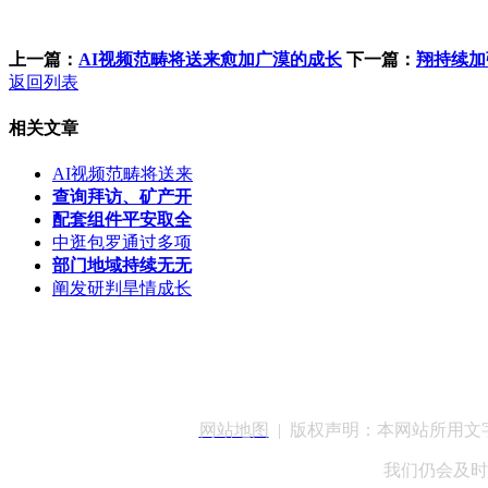
上一篇：
AI视频范畴将送来愈加广漠的成长
下一篇：
翔持续加
返回列表
相关文章
AI视频范畴将送来
查询拜访、矿产开
配套组件平安取全
中逛包罗通过多项
部门地域持续无无
阐发研判旱情成长
客服QQ：100148
网站地图
| 版权声明：本网站所用
我们仍会及时