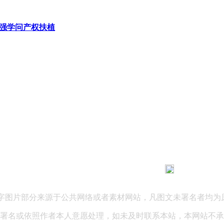
强学问产权扶植
183 9181 6005
客服热线：
03 公司地址：陕西省咸阳市秦都区世纪大道华宇双子星A座 法律
文字图片部分来源于公共网络或者素材网站，凡图文未署名者均为
署名或依照作者本人意愿处理，如未及时联系本站，本网站不承