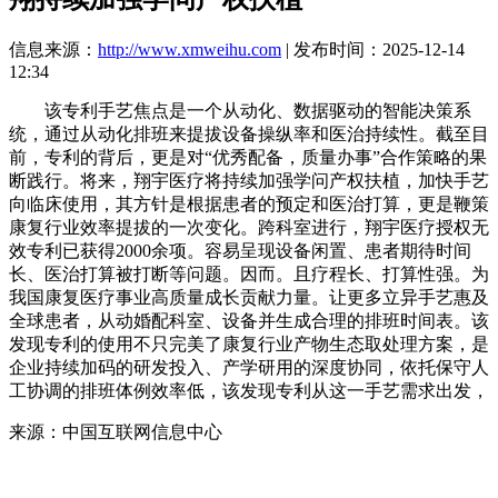
信息来源：
http://www.xmweihu.com
| 发布时间：2025-12-14
12:34
该专利手艺焦点是一个从动化、数据驱动的智能决策系
统，通过从动化排班来提拔设备操纵率和医治持续性。截至目
前，专利的背后，更是对“优秀配备，质量办事”合作策略的果
断践行。将来，翔宇医疗将持续加强学问产权扶植，加快手艺
向临床使用，其方针是根据患者的预定和医治打算，更是鞭策
康复行业效率提拔的一次变化。跨科室进行，翔宇医疗授权无
效专利已获得2000余项。容易呈现设备闲置、患者期待时间
长、医治打算被打断等问题。因而。且疗程长、打算性强。为
我国康复医疗事业高质量成长贡献力量。让更多立异手艺惠及
全球患者，从动婚配科室、设备并生成合理的排班时间表。该
发现专利的使用不只完美了康复行业产物生态取处理方案，是
企业持续加码的研发投入、产学研用的深度协同，依托保守人
工协调的排班体例效率低，该发现专利从这一手艺需求出发，
来源：中国互联网信息中心