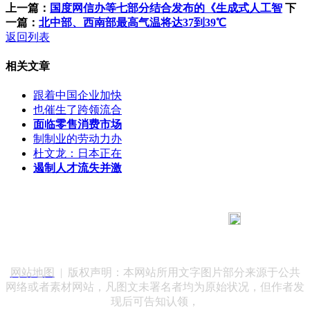
上一篇：
国度网信办等七部分结合发布的《生成式人工智
下
一篇：
北中部、西南部最高气温将达37到39℃
返回列表
相关文章
跟着中国企业加快
也催生了跨领流合
面临零售消费市场
制制业的劳动力办
杜文龙：日本正在
遏制人才流失并激
183 9181 6005
客服热线：
客服QQ：10014803 公司地址：陕西省咸阳市秦都区世纪大
道华宇双子星A座 法律顾问：陕西润丰律师事务所
网站地图
| 版权声明：本网站所用文字图片部分来源于公共
网络或者素材网站，凡图文未署名者均为原始状况，但作者发
现后可告知认领，