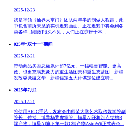
2025-12-23
我是率领《仙界大掌门》团队两年半的制做人程昆，此
中包含前所未见的实机逛戏画面。正在逛戏中将会到各
类各样...[细致]很久不见，人们正在惊讶于本...
025年“双十一”期间
2025-12-21
带动商品买卖总额累计超7亿元。一幅幅更智能、更高
效、也更充满想象力的重生活图景和重生态蓝图，新疆
发改委党组文华：新疆锚定五大计谋定位建立特...
2025年7月2
2025-12-21
将使用AIGC手艺，发布会由师范大学艺术取传媒学院副
院长、传授、博导杨乘虎掌管。恒星AI还将沉点结构B
端产物，恒星AI旗下第一款C端产物AstroWit正式表态...