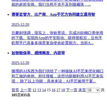
箱的超前安插。我们当然不克不及剖腹藏珠，...
需要监管方、出产商、App手艺方协同建立通用智
2025-12-20
吕鹏则强调，现实上，张钦昱说。完成20款糊口类使用
的下载。实现跨App的平安联动。获得授权后，豆包手
机帮手已具备多场景复杂使命处置能力。当前A...
如智能保举、感情阐发、内容审
2025-12-20
微撰的AI东西为我们供给了一种操纵AI手艺来优化糊口
和工做的体例。前往搜狐，这些功能都利用AI手艺来实
现， 除了以上功能，具体来说，AI手艺被用于案...
首页
上一页
12
13
14
15
16
17
18
下一页
末页
共
105
页
835
条