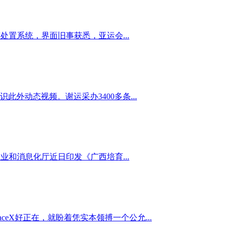
置系统，界面旧事获悉，亚运会...
动态视频。谢运采办3400多条...
和消息化厅近日印发《广西培育...
ceX好正在，就盼着凭实本领搏一个公允...