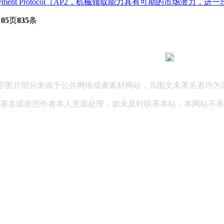
ment Protocol（AP2，机械领取能力具有可期的市场潜力，进
105
页
835
条
183 9181 6005
客服热线：
03 公司地址：陕西省咸阳市秦都区世纪大道华宇双子星A座 法律
文字图片部分来源于公共网络或者素材网站，凡图文未署名者均为
署名或依照作者本人意愿处理，如未及时联系本站，本网站不承