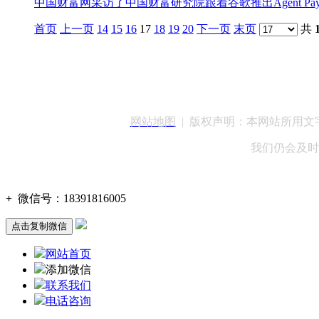
中国财富网采访了中国财富研究院跟着谷歌推出Agent Pay
首页
上一页
14
15
16
17
18
19
20
下一页
末页
共
客服QQ：100148
网站地图
| 版权声明：本网站所用
我们仍会及时
+
微信号：
18391816005
点击复制微信
网站首页
添加微信
联系我们
电话咨询