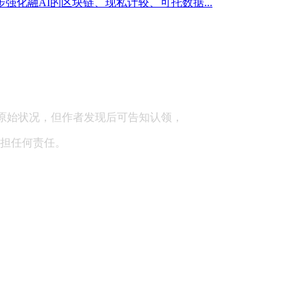
一步强化融AI的区块链、现私计较、可托数据...
顾问：陕西润丰律师事务所
原始状况，但作者发现后可告知认领，
担任何责任。