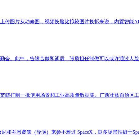
传图片从动修图，视频换脸比拟较图片换拆来说，内置智能AI处
奋。此中，告竣合做和谈后，张质担任制做可以或许通过人脸识此外
范畴打制一批使用场景和工业高质量数据集。广西壮族自治区工业
和乔恩费儒（导演）来参不雅过 SpaceX，良多场景拍摄于Spa