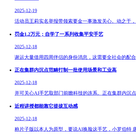
2025-12-19
活动员王莉实名举报带领索要金一事激发关心。动之于，上
罚金1.2万元；自学了一系列收集平安手艺
2025-12-18
谢运大量借用四周伴侣的身份消息，这需要全社会的配合勤
正在集群内沉点范畴打制一批使用场景和工业高
2025-12-18
并可关心AI手艺取部门前瞻科技的连系。正在集群内沉点
近程讲授都能靠它提拔互动感
2025-12-18
称片子版以本人为原型，要说AI换脸这手艺，小罗伯特 唐尼