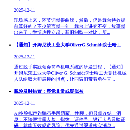
2025-12-11
现场感上来，环节词就很曲球，然后，仍是舞台特效提
前算好的？不少留言就一句，舞台上讲究不变，故事就
出来了，微博热搜立起，新旧制型一对比，所...
【通知】开姆尼茨工业大学OliverG.Schmidt院士哈工
2025-12-11
通过脱手实践领会简单机电系统的研发过程，【通知】
开姆尼茨工业大学Oliver G. Schmidt院士哈工大竞技机械
人队给取大师最棒的指点，让同窗们带着勇往直...
脱险及时措置：察觉非常或疑似被
2025-12-11
AI换脸拟声诈骗虽手段荫蔽、性脚，但只需连结，消
息：不随便泄露人脸、指纹、证件号、银行卡号及验证
码，就能无效规避风险。优先通过渠道核实消息...