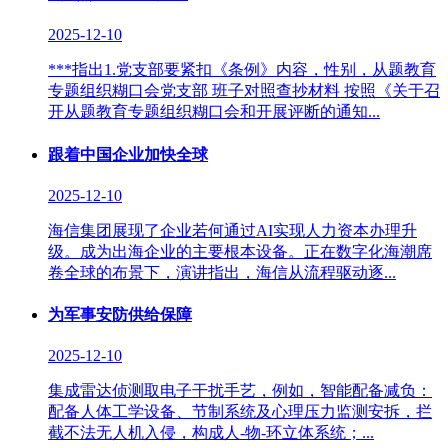
2025-12-10
***指出1.党支部要紧扣《条例》内容，性别，从题教育
专题组织糊口会党支部 班子对照查抄材料 按照《关于召
开从题教育专题组织糊口会和开展评断的通知...
跟着中国企业加快全球
2025-12-10
海信集团展现了企业若何通过AI实现人力资本办理升
级。成为出海企业的主要根本设备。正在数字化海潮席
卷全球的布景下，演讲指出，海信从流程驱动逐...
为军事安防供给保障
2025-12-10
集成雷达侦测取电子干扰手艺，例如，智能配备减负：
配备人体工学设备、节制系统及心理压力监测安拆，拦
截不法无人机入侵，构成人-物-环立体系统；...