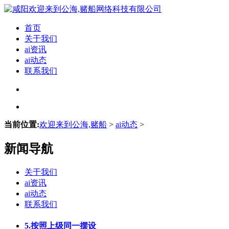
首页
关于我们
ai资讯
ai动态
联系我们
当前位置:
欢迎来到公海,赌船
>
ai动态
>
新闻导航
关于我们
ai资讯
ai动态
联系我们
5.按照上级同一摆设